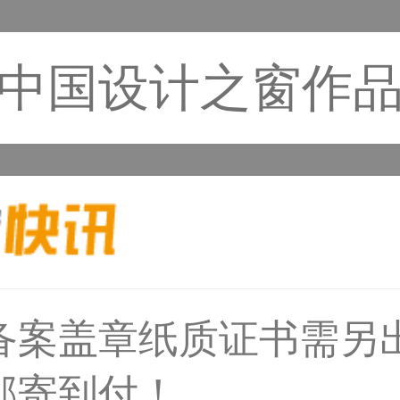
中国设计之窗作
备案盖章纸质证书需另
31****1475用户
邮寄到付！