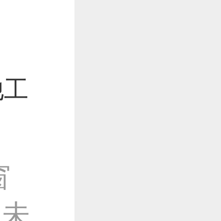
他工
窗
，未