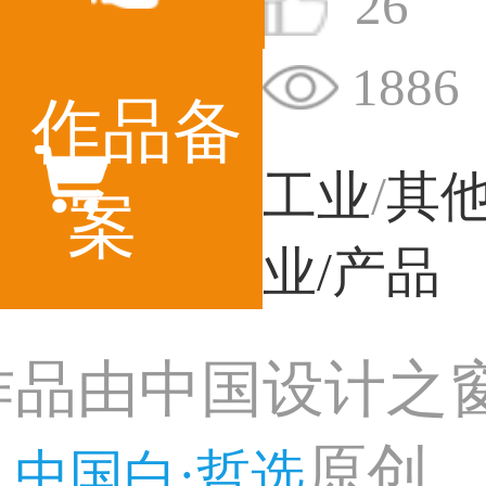
26
1886
作品备
工业
/
其
案
业/产品
作品由中国设计之
：
原创
中国白·哲选