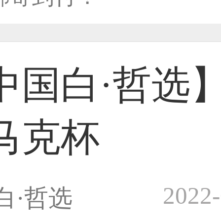
33****8874用户
中国白·哲选
38****8638用户
马克杯
33****9020用户
2022-
白·哲选
36****9807用户