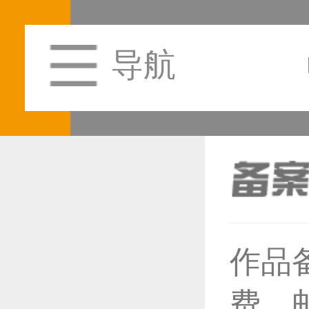
导航
作品
恭喜1
费，