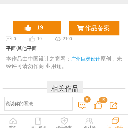
恭喜133****9020用户作品已成功备案！
19
作品备案
0
19
2190
平面
/
其他平面
本作品由中国设计之窗网：
原创，未
广州巨灵设计
经许可请勿作商 业用途。
相关作品
0
19
© 2014-2025 中国设计之窗 www.333cn.com 版权所有
深圳市中设网络科技有限公司(深圳设计之窗文化发展有限公司)
地址：深圳龙华区布龙路4号127陈设艺术设计产业园A栋203-206
首页
设计资讯
作品备案
设计师
设计作品