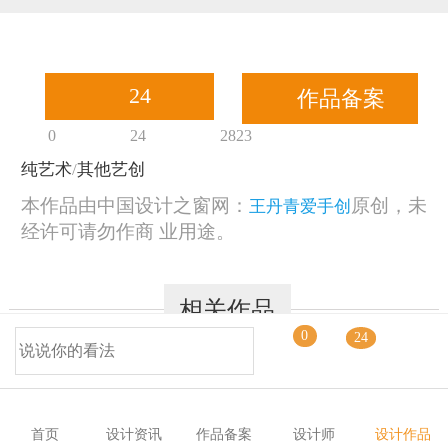
恭喜131****1475用户作品已成功备案！
24
作品备案
0
24
2823
纯艺术
/
其他艺创
本作品由中国设计之窗网：
原创，未
王丹青爱手创
经许可请勿作商 业用途。
相关作品
0
24
© 2014-2025 中国设计之窗 www.333cn.com 版权所有
深圳市中设网络科技有限公司(深圳设计之窗文化发展有限公司)
首页
设计资讯
作品备案
设计师
设计作品
地址：深圳龙华区布龙路4号127陈设艺术设计产业园A栋203-206