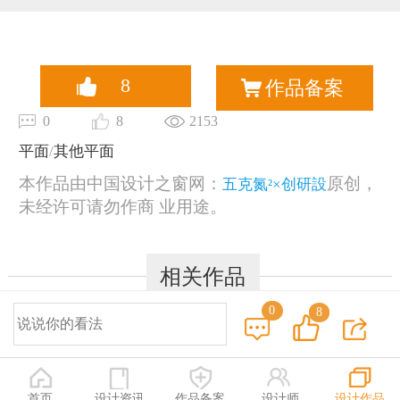
恭喜133****6466用户作品已成功备案！
8
作品备案
0
8
2153
平面
/
其他平面
本作品由中国设计之窗网：
原创，
五克氮²×创研設
未经许可请勿作商 业用途。
相关作品
0
8
© 2014-2025 中国设计之窗 www.333cn.com 版权所有
深圳市中设网络科技有限公司(深圳设计之窗文化发展有限公司)
地址：深圳龙华区布龙路4号127陈设艺术设计产业园A栋203-206
首页
设计资讯
作品备案
设计师
设计作品