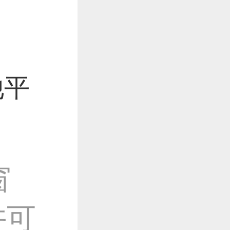
他平
窗
许可