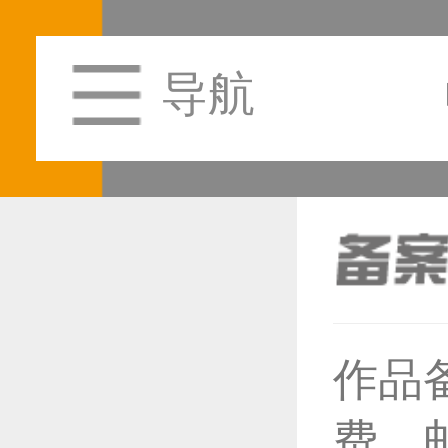
导航
作品
恭喜1
费，