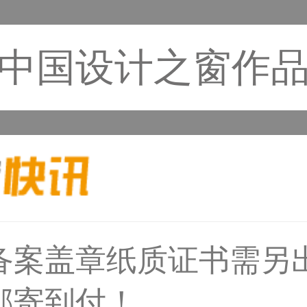
中国设计之窗作
备案盖章纸质证书需另
31****1475用户
邮寄到付！