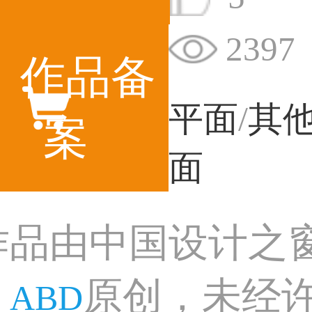
2397
作品备
平面
/
其
案
面
作品由中国设计之
：
原创，未经
ABD