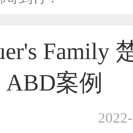
33****8874用户
uer's Family
38****8638用户
| ABD案例
33****9020用户
2022-
36****9807用户