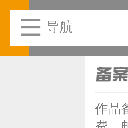
导航
作品
恭喜1
费，