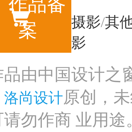
作品备
摄影
/
其
案
影
作品由中国设计之
：
原创，未
洛尚设计
可请勿作商 业用途