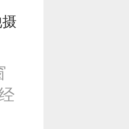
他摄
窗
经
。