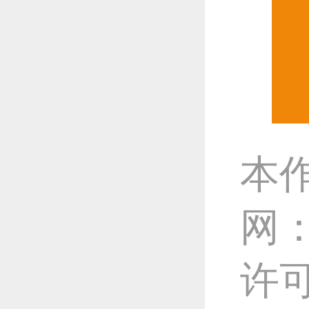
本
网
许