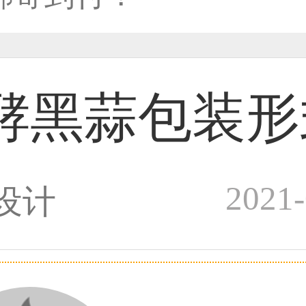
33****8874用户
酵黑蒜包装形
38****8638用户
2021-
设计
33****9020用户
36****9807用户