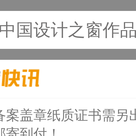
中国设计之窗作
备案盖章纸质证书需另
31****1475用户
邮寄到付！