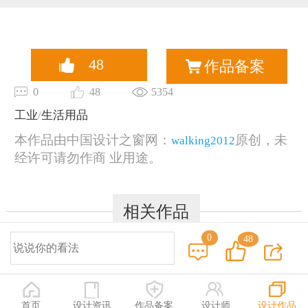
48
作品备案
0
48
5354
工业
/
生活用品
本作品由中国设计之窗网：
原创，未
walking2012
经许可请勿作商 业用途。
相关作品
0
48
© 2014-2025 中国设计之窗 www.333cn.com 版权所有
深圳市中设网络科技有限公司(深圳设计之窗文化发展有限公司)
地址：深圳龙华区布龙路4号127陈设艺术设计产业园A栋203-206
首页
设计资讯
作品备案
设计师
设计作品