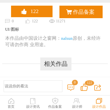
恭喜136****9807用户作品已成功备案！
122
作品备案
0
122
11271
UI
/
图标
本作品由中国设计之窗网：
原创，未经许
nalsun
可请勿作商 业用途。
相关作品
0
122
© 2014-2025 中国设计之窗 www.333cn.com 版权所有
深圳市中设网络科技有限公司(深圳设计之窗文化发展有限公司)
地址：深圳龙华区布龙路4号127陈设艺术设计产业园A栋203-206
首页
设计资讯
作品备案
设计师
设计作品