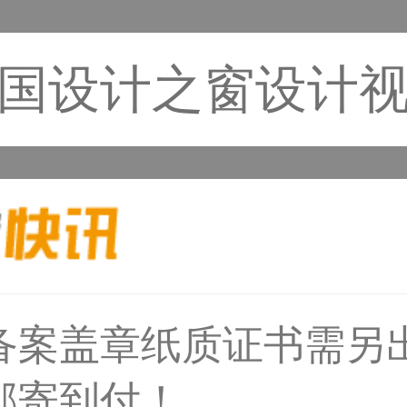
国设计之窗设计
50****6483用户
备案盖章纸质证书需另
31****2473用户
邮寄到付！