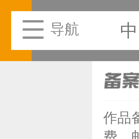
中
导航
恭喜1
作品
恭喜1
费，