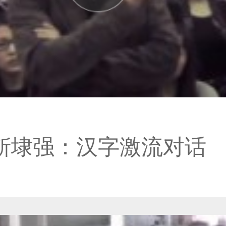
靳埭强：汉字激流对话