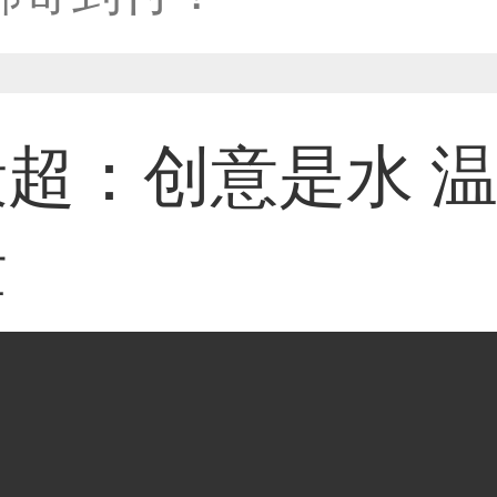
59****4201用户
超：创意是水 
33****6466用户
量
31****1475用户