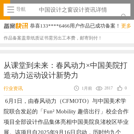
导航
中国设计之窗设计资讯详情
恭喜131****1475用户作品已成功备案！
更多
恭喜133****8874用户作品已成功备案！
作品备案盖章纸质证书需另出工本费，邮寄到付！
恭喜138****8638用户作品已成功备案！
恭喜133****9020用户作品已成功备案！
从课堂到未来：春风动力×中国美院打
造动力运动设计新势力
恭喜136****9807用户作品已成功备案！
恭喜159****4930用户作品已成功备案！
2817
0
行业资讯
1月前
恭喜150****6483用户作品已成功备案！
6月1日，由春风动力（CFMOTO）与中国美术学
院联合发起的「Fun² Mobility 趣倍出行」校企合作
恭喜131****2473用户作品已成功备案！
项目全部设计作品集体亮相中国美院良渚校区毕业
恭喜159****4201用户作品已成功备案！
展。该项目自2025年9月16日启动，历时约九个