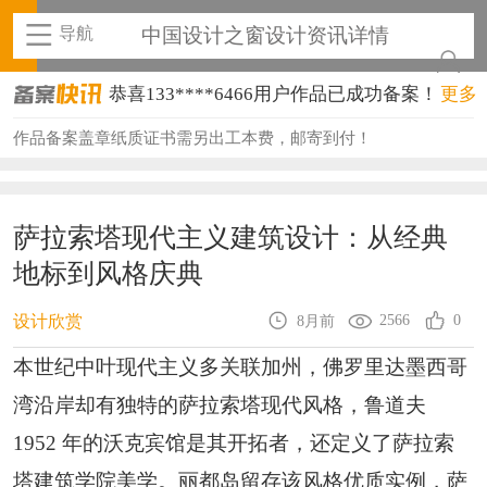
导航
中国设计之窗设计资讯详情
恭喜133****6466用户作品已成功备案！
更多
恭喜131****1475用户作品已成功备案！
作品备案盖章纸质证书需另出工本费，邮寄到付！
恭喜133****8874用户作品已成功备案！
恭喜138****8638用户作品已成功备案！
萨拉索塔现代主义建筑设计：从经典
地标到风格庆典
恭喜133****9020用户作品已成功备案！
恭喜136****9807用户作品已成功备案！
2566
0
设计欣赏
8月前
恭喜159****4930用户作品已成功备案！
本世纪中叶现代主义多关联加州，佛罗里达墨西哥
湾沿岸却有独特的萨拉索塔现代风格，鲁道夫
恭喜150****6483用户作品已成功备案！
1952 年的沃克宾馆是其开拓者，还定义了萨拉索
恭喜131****2473用户作品已成功备案！
塔建筑学院美学。丽都岛留存该风格优质实例，萨