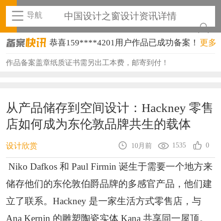
导航
中国设计之窗设计资讯详情
恭喜159****4201用户作品已成功备案！
更多
恭喜133****6466用户作品已成功备案！
作品备案盖章纸质证书需另出工本费，邮寄到付！
恭喜131****1475用户作品已成功备案！
恭喜133****8874用户作品已成功备案！
从产品储存到空间设计：Hackney 零售
恭喜138****8638用户作品已成功备案！
店如何成为东伦敦品牌共生的载体
恭喜133****9020用户作品已成功备案！
1535
0
设计欣赏
10月前
恭喜136****9807用户作品已成功备案！
Niko Dafkos 和 Paul Firmin 诞生于需要一个地方来
恭喜159****4930用户作品已成功备案！
储存他们的东伦敦伯爵品牌的多感官产品，他们建
恭喜150****6483用户作品已成功备案！
立了联系。Hackney 是一家生活方式零售店，与
Ana Kernin 的雕塑陶瓷实体 Kana 共享同一屋顶。
恭喜131****2473用户作品已成功备案！