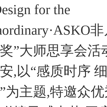
sign for the
raordinary·ASK
奖”大师思享会活
安,以“感质时序 
”为主题,特邀众