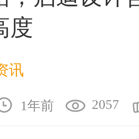
高度
59****4930用户
50****6483用户
资讯
2057
31****2473用户
1年前