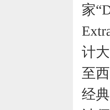
家“De
Ext
计大
至西
经典