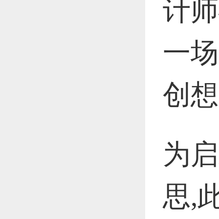
计师
一场
创想
为启
思,