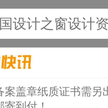
国设计之窗设计
31****1475用户
备案盖章纸质证书需另
邮寄到付！