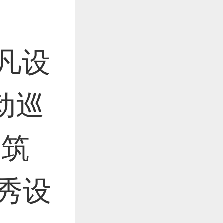
O非凡设
动巡
细筑
优秀设