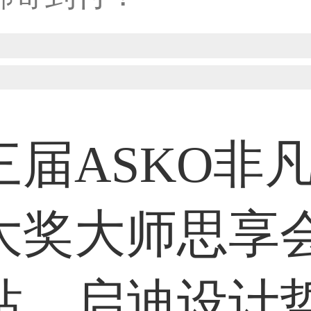
33****8874用户
38****8638用户
三届ASKO非
33****9020用户
大奖大师思享
36****9807用户
站，启迪设计