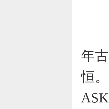
恭喜1
恭喜1
年古
更多
恒。
AS