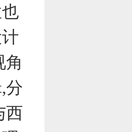
孟也
设计
视角
,分
与西