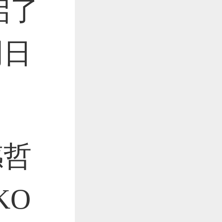
启了
明日
感哲
KO