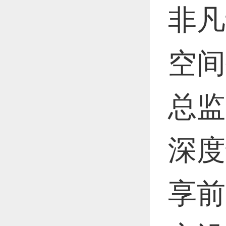
非凡
空间
总监
深度
享前