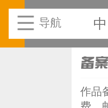
中
导航
恭喜1
作品
费，