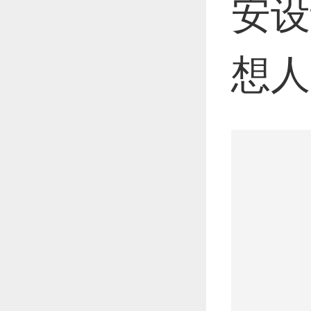
安设
想人