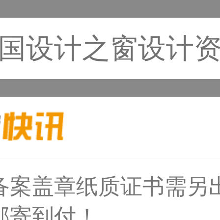
国设计之窗设计
33****6466用户
备案盖章纸质证书需另
邮寄到付！
31****1475用户