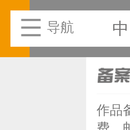
中
导航
恭喜1
作品
费，
恭喜1