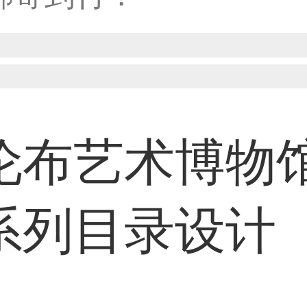
33****8874用户
伦布艺术博物
38****8638用户
系列目录设计
33****9020用户