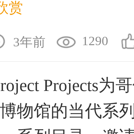
欣赏
36****9807用户
1290
3年前
59****4930用户
ject Projects
50****6483用户
博物馆的当代系
31****2473用户