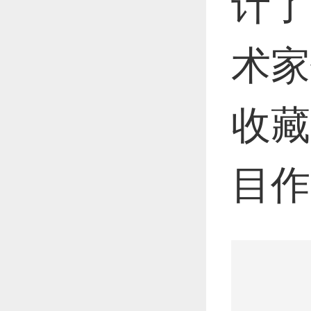
计了
术家
恭喜1
收藏
更多
目作