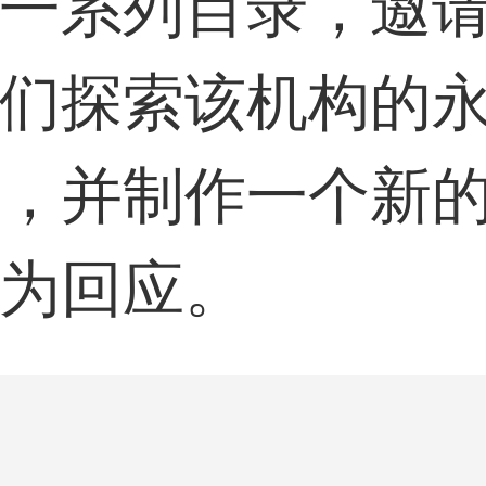
一系列目录，邀
们探索该机构的
59****4201用户
，并制作一个新
为回应。