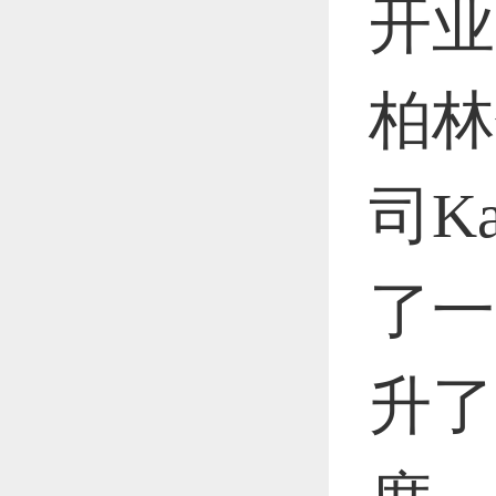
开业
恭喜1
柏林
恭喜1
司K
了一
更多
升了