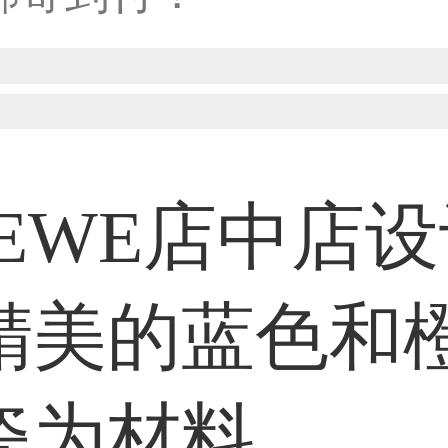
50****6483用户
31****2473用户
OEWE店中店设
59****4201用户
精美的蓝色和
瓷为材料
33****6466用户