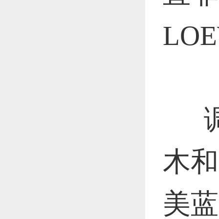
LO
调
木和
美蓝