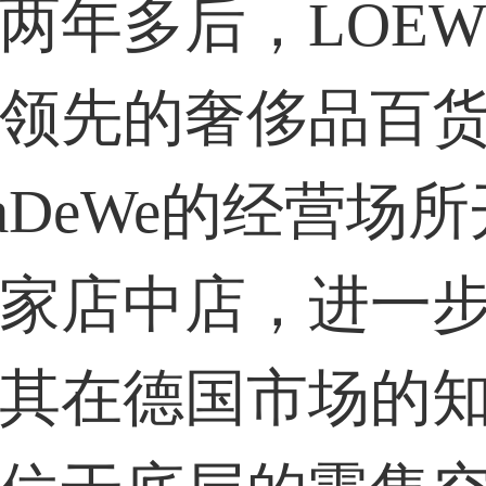
两年多后，LOEW
33****9020用户
领先的奢侈品百
36****9807用户
aDeWe的经营场
家店中店，进一
其在德国市场的