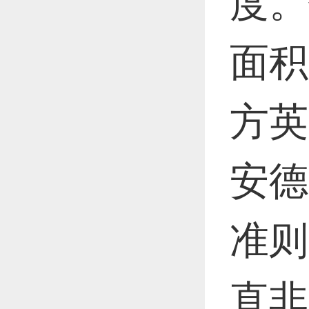
度。
面积
方英
安德
准则
直非