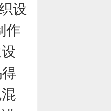
纺织设
制作
兰设
的乌得
色混