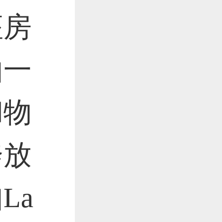
座房
由一
和物
奔放
La