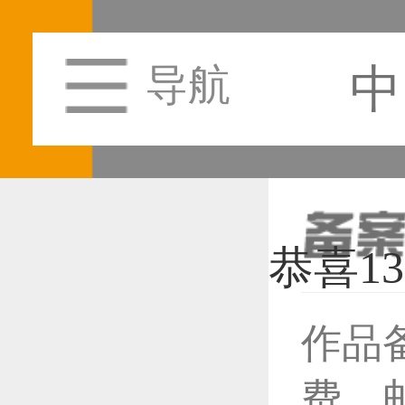
中
导航
作品
恭喜1
费，