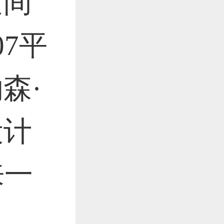
空间
07平
森·
设计
来一