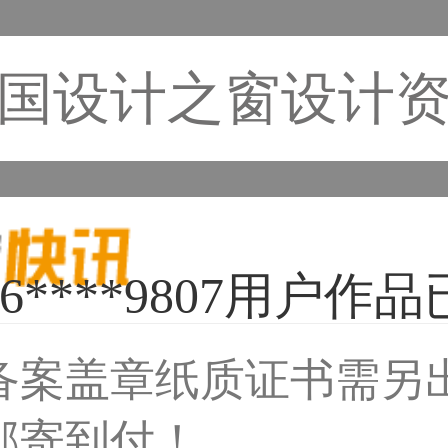
国设计之窗设计
备案盖章纸质证书需另
59****4930用户
邮寄到付！