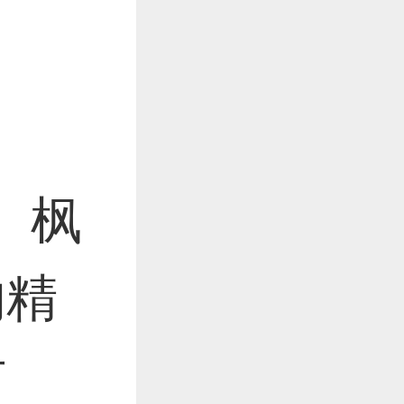
、枫
的精
材