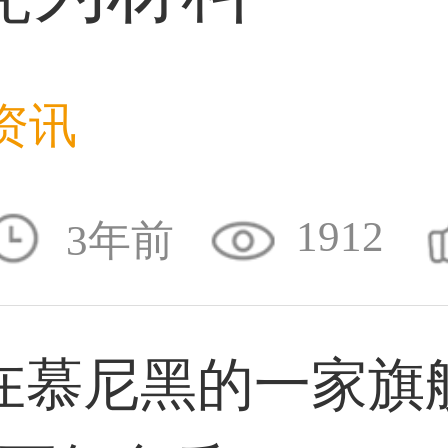
31****1475用户
资讯
33****8874用户
1912
3年前
38****8638用户
慕尼黑的一家旗