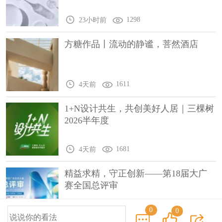
1298
23小时前
方糖作品丨流动的静谧，菩然酒店
1611
4天前
1+N设计共生，共创美好人居｜三棵树
2026半年度
1681
4天前
精益求精，守正创新——第18届大广
赛全国总评审
0
0
1994
8天前