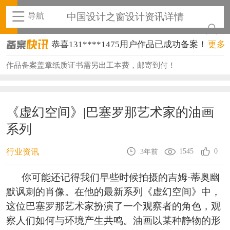
导航
中国设计之窗设计资讯详情
恭喜131****1475用户作品已成功备案！
更多
恭喜133****8874用户作品已成功备案！
作品备案盖章纸质证书需另出工本费，邮寄到付！
恭喜138****8638用户作品已成功备案！
恭喜133****9020用户作品已成功备案！
《虚幻空间》|巴塞罗那艺术家的油画
系列
恭喜136****9807用户作品已成功备案！
恭喜159****4930用户作品已成功备案！
1545
0
行业资讯
3年前
恭喜150****6483用户作品已成功备案！
你可能还记得我们早些时候拍摄的吉姆·蒂奥幽
默讽刺的肖像。在他的最新系列《虚幻空间》中，
恭喜131****2473用户作品已成功备案！
这位巴塞罗那艺术家扮演了一个观察者的角色，观
恭喜159****4201用户作品已成功备案！
察人们如何与环境产生共鸣。油画以某种静物的形