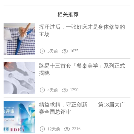
挥汗过后，一张好床才是身体修复的
主场
1635
3天前
路易十三首套「餐桌美学」系列正式
揭晓
1290
4天前
精益求精，守正创新——第18届大广
赛全国总评审
2216
12天前