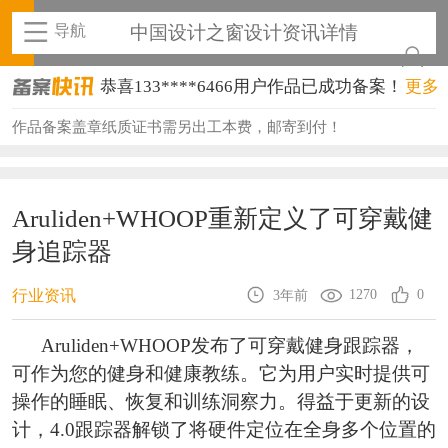
导航
中国设计之窗设计资讯详情
恭喜133****6466用户作品已成功备案！
更多
恭喜131****1475用户作品已成功备案！
作品备案盖章纸质证书需另出工本费，邮寄到付！
恭喜133****8874用户作品已成功备案！
恭喜138****8638用户作品已成功备案！
Aruliden+WHOOP重新定义了可穿戴健
身追踪器
恭喜133****9020用户作品已成功备案！
恭喜136****9807用户作品已成功备案！
1270
0
行业资讯
3年前
恭喜159****4930用户作品已成功备案！
Aruliden+WHOOP发布了可穿戴健身跟踪器，
可作为您的健身和健康教练。它为用户实时提供可
恭喜150****6483用户作品已成功备案！
操作的睡眠、恢复和训练洞察力。得益于更新的设
恭喜131****2473用户作品已成功备案！
计，4.0跟踪器解锁了将硬件定位在全身多个位置的