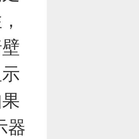
住，
墙壁
显示
如果
示器