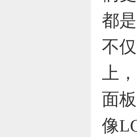
都是
不仅
上，
面板
像L