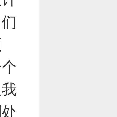
它们
预
一个
但我
到处