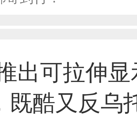
33****8874用户
38****8638用户
G推出可拉伸显
33****9020用户
，既酷又反乌
36****9807用户