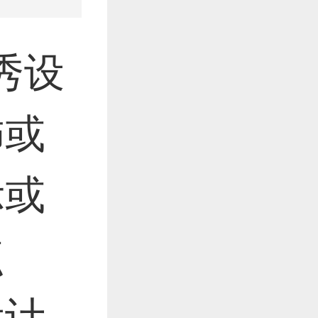
秀设
饰或
示或
点
设计