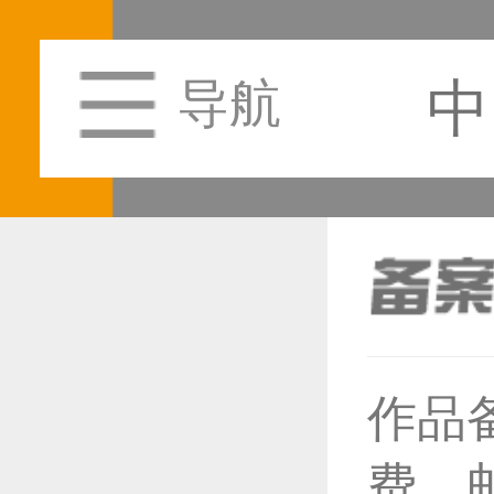
中
导航
恭喜1
作品
费，