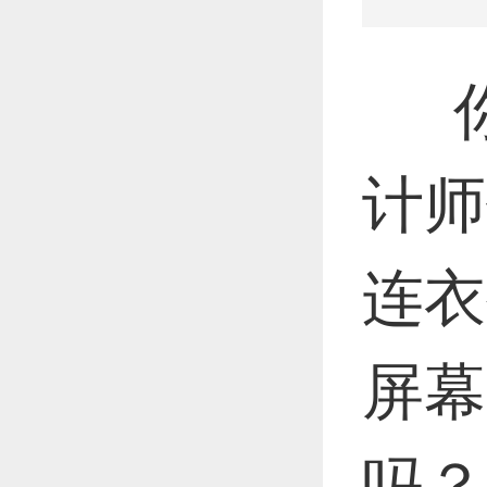
你
计师
连衣
屏幕
吗？