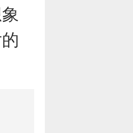
想象
片的