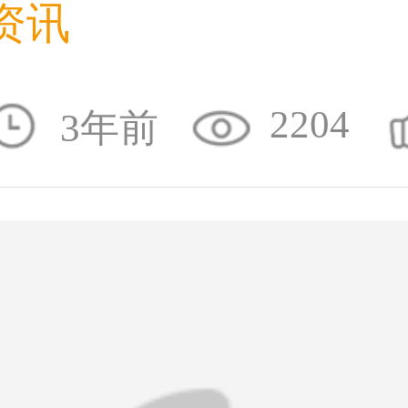
资讯
59****4930用户
2204
3年前
50****6483用户
31****2473用户