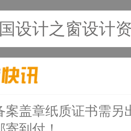
国设计之窗设计
31****1475用户
备案盖章纸质证书需另
邮寄到付！