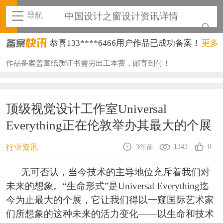
导航
中国设计之窗设计资讯详情
恭喜133****6466用户作品已成功备案！
更多
恭喜131****1475用户作品已成功备案！
作品备案盖章纸质证书需另出工本费，邮寄到付！
恭喜133****8874用户作品已成功备案！
恭喜138****8638用户作品已成功备案！
顶级视觉设计工作室Universal
Everything正在伦敦举办其最大的个展
恭喜133****9020用户作品已成功备案！
恭喜136****9807用户作品已成功备案！
1343
0
行业资讯
3年前
恭喜159****4930用户作品已成功备案！
无可否认，当今技术的主导地位充斥着我们对
未来的想象。“生命形式”是Universal Everything迄
恭喜150****6483用户作品已成功备案！
今为止最大的个展，它让我们得以一窥国际艺术家
恭喜131****2473用户作品已成功备案！
们所想象的这种未来的活力变化——以生命和技术