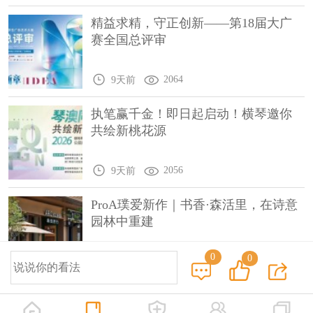
精益求精，守正创新——第18届大广
赛全国总评审
2064
9天前
执笔赢千金！即日起启动！横琴邀你
共绘新桃花源
2056
9天前
ProA璞爱新作｜书香·森活里，在诗意
园林中重建
0
0
1945
9天前
© 2014-2025 中国设计之窗 www.333cn.com 版权所有
深圳市中设网络科技有限公司(深圳设计之窗文化发展有限公司)