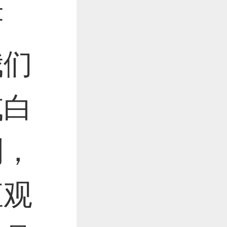
严
我们
或白
列，
直观