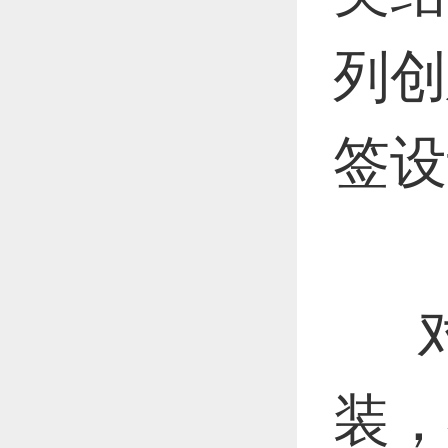
列创
签设
对
装，