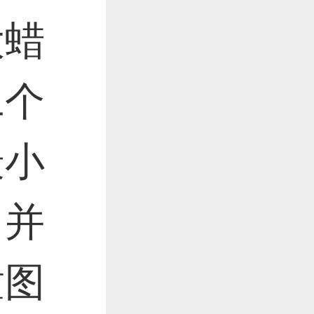
大蜡
二个
最小
，并
童图