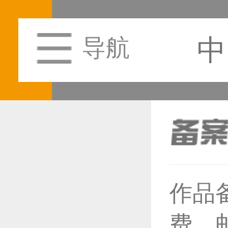
中
导航
恭喜1
作品
费，