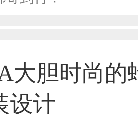
50****6483用户
31****2473用户
DA大胆时尚的
59****4201用户
装设计
33****6466用户