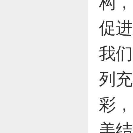
构，
恭喜1
促进
恭喜1
我们
更多
列充
彩，
美结