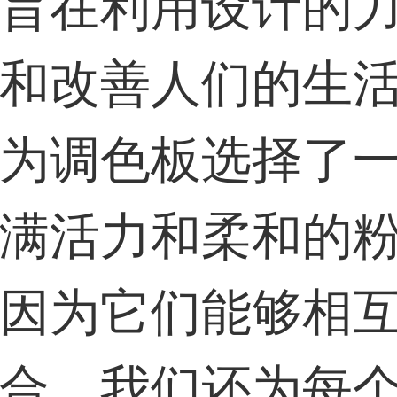
旨在利用设计的
33****9020用户
和改善人们的生
36****9807用户
为调色板选择了
满活力和柔和的
因为它们能够相
合。我们还为每