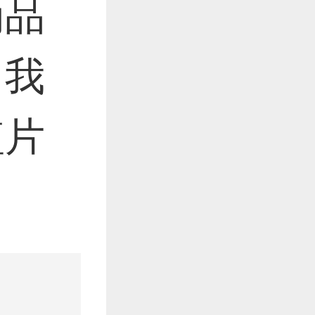
为品
，我
短片