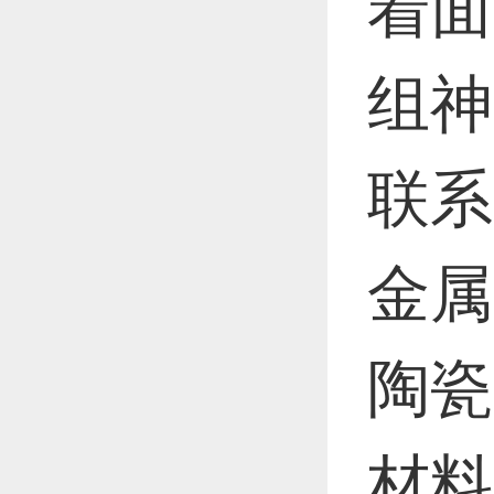
着面
恭喜1
组神
恭喜1
联系
金属
更多
陶瓷
材料