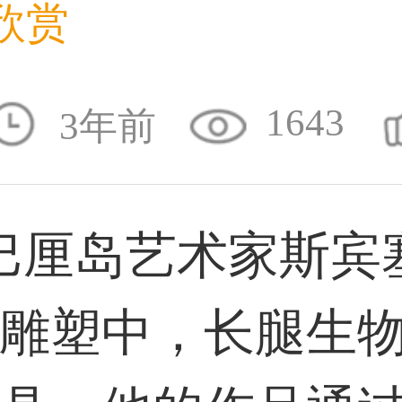
欣赏
50****6483用户
1643
3年前
31****2473用户
厘岛艺术家斯宾塞
59****4201用户
雕塑中，长腿生