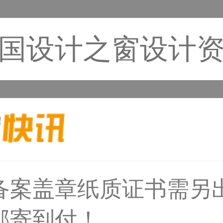
国设计之窗设计
备案盖章纸质证书需另
33****8874用户
邮寄到付！