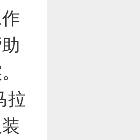
工作
帮助
实。
马拉
服装