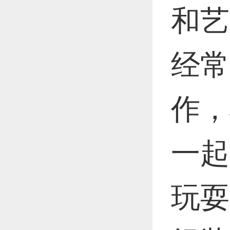
和艺
经常
作，
一起
玩耍