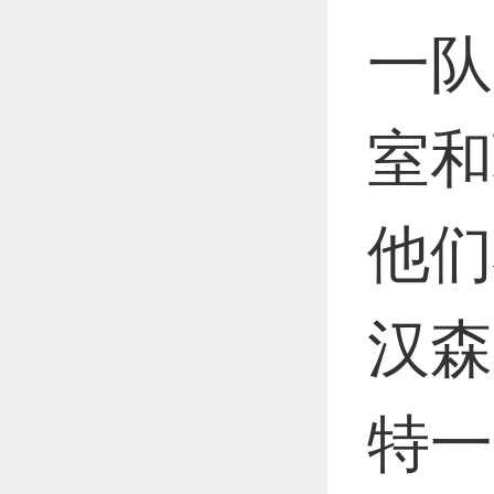
一队
室和
他们
汉森
特一