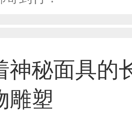
38****8638用户
33****9020用户
着神秘面具的
36****9807用户
物雕塑
59****4930用户