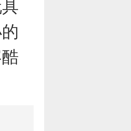
玩具
小的
容酷