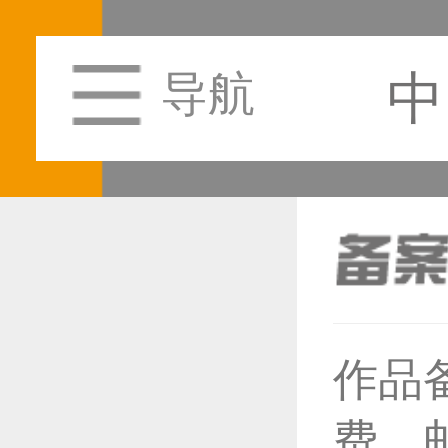
中
导航
作品
恭喜1
费，