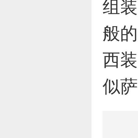
组装
般的
西装
似萨