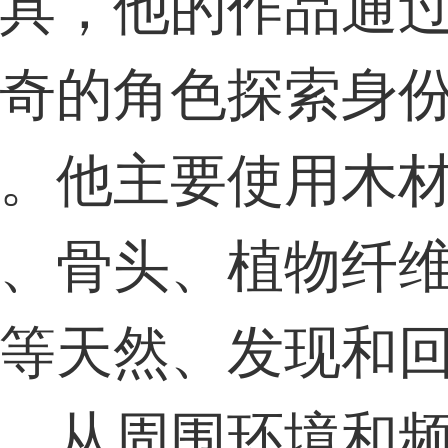
具，他的作品通
33****6466用户
奇的角色探索身
31****1475用户
。他主要使用木
、骨头、植物纤
等天然、发现和
，从周围环境和