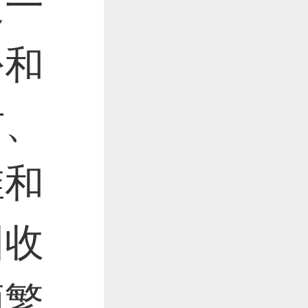
过一
作品已成功备案！
份和
作品已成功备案！
材、
维和
回收
频繁