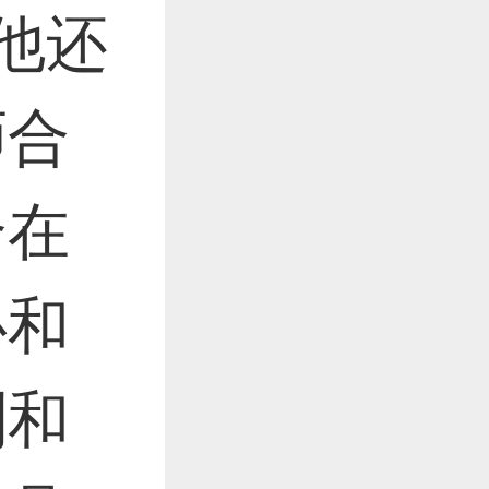
他还
师合
合在
心和
刻和