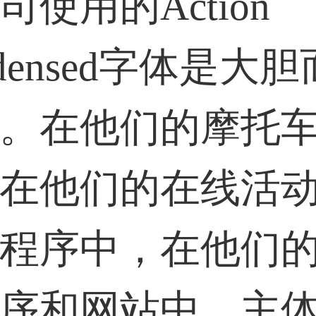
司使用的Action
31****2473用户
ndensed字体是大
59****4201用户
。在他们的摩托
在他们的在线活
程序中，在他们
序和网站中，主