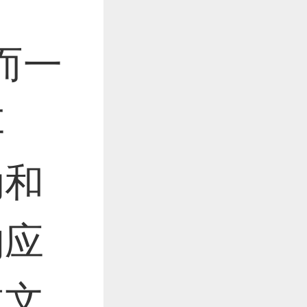
作品已成功备案！
胆而一
作品已成功备案！
车
动和
的应
体文