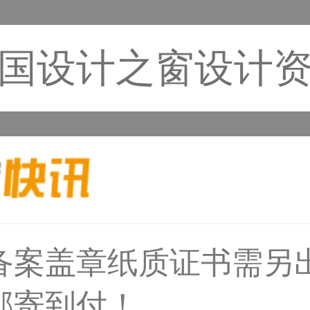
国设计之窗设计
备案盖章纸质证书需另
33****6466用户
邮寄到付！