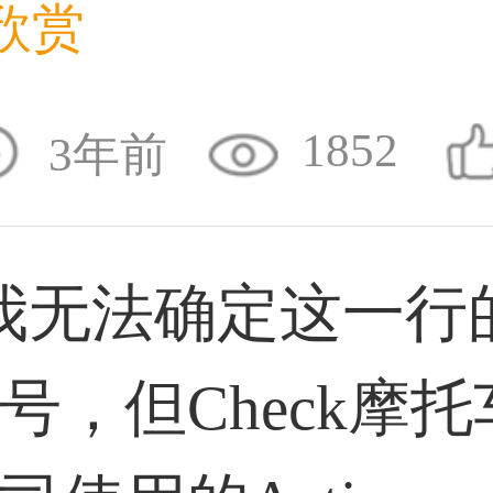
欣赏
36****9807用户
1852
3年前
59****4930用户
无法确定这一行
50****6483用户
号，但Check摩