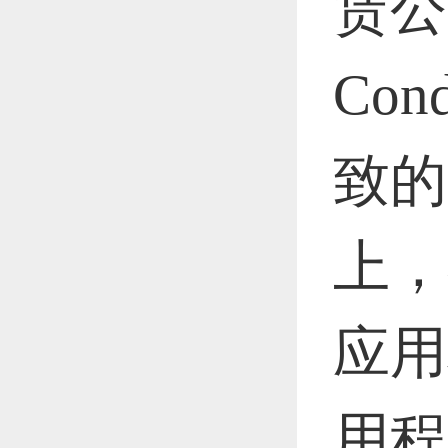
赁公
恭喜1
Co
恭喜1
致的
上，
更多
应用
用程