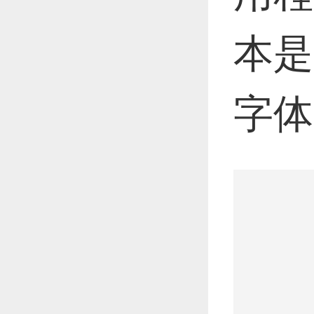
本是
字体