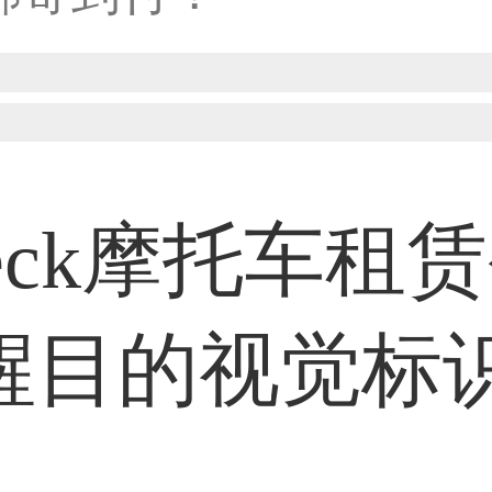
31****1475用户
33****8874用户
eck摩托车租
38****8638用户
醒目的视觉标
33****9020用户