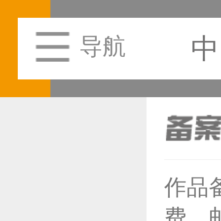
中
导航
作品
恭喜1
费，