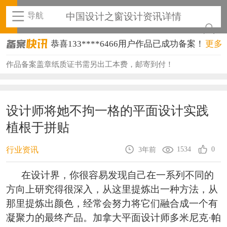
导航
中国设计之窗设计资讯详情
恭喜133****6466用户作品已成功备案！
更多
恭喜131****1475用户作品已成功备案！
作品备案盖章纸质证书需另出工本费，邮寄到付！
恭喜133****8874用户作品已成功备案！
恭喜138****8638用户作品已成功备案！
设计师将她不拘一格的平面设计实践
植根于拼贴
恭喜133****9020用户作品已成功备案！
恭喜136****9807用户作品已成功备案！
1534
0
行业资讯
3年前
恭喜159****4930用户作品已成功备案！
在设计界，你很容易发现自己在一系列不同的
方向上研究得很深入，从这里提炼出一种方法，从
恭喜150****6483用户作品已成功备案！
那里提炼出颜色，经常会努力将它们融合成一个有
恭喜131****2473用户作品已成功备案！
凝聚力的最终产品。加拿大平面设计师多米尼克·帕