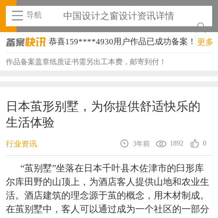
导航
中国设计之窗设计资讯详情
恭喜159****4930用户作品已成功备案！
更多
恭喜150****6483用户作品已成功备案！
作品备案盖章纸质证书需另出工本费，邮寄到付！
恭喜131****2473用户作品已成功备案！
恭喜159****4201用户作品已成功备案！
日本茧形别墅，为你提供舒适快乐的
生活体验
恭喜133****6466用户作品已成功备案！
恭喜131****1475用户作品已成功备案！
1892
0
行业资讯
3年前
恭喜133****8874用户作品已成功备案！
“茧别墅”坐落在日本千叶县木佐津市的臼形库
尔库田野的山顶上，为酒店客人提供山地和农业生
恭喜138****8638用户作品已成功备案！
活。酒店建筑的理念源于茧的概念，用木材制成。
恭喜133****9020用户作品已成功备案！
在茧别墅中，客人可以通过成为一个社区的一部分