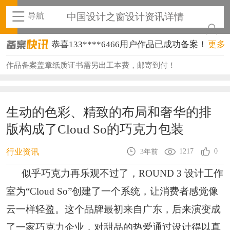
导航
中国设计之窗设计资讯详情
恭喜133****6466用户作品已成功备案！
更多
恭喜131****1475用户作品已成功备案！
作品备案盖章纸质证书需另出工本费，邮寄到付！
恭喜133****8874用户作品已成功备案！
恭喜138****8638用户作品已成功备案！
生动的色彩、精致的布局和奢华的排
版构成了Cloud So的巧克力包装
恭喜133****9020用户作品已成功备案！
恭喜136****9807用户作品已成功备案！
1217
0
行业资讯
3年前
恭喜159****4930用户作品已成功备案！
似乎巧克力再乐观不过了，ROUND 3 设计工作
室为“Cloud So”创建了一个系统，让消费者感觉像
恭喜150****6483用户作品已成功备案！
云一样轻盈。这个品牌最初来自广东，后来演变成
恭喜131****2473用户作品已成功备案！
了一家巧克力企业，对甜品的热爱通过设计得以真