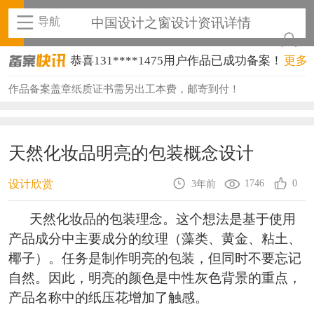
导航
中国设计之窗设计资讯详情
恭喜131****1475用户作品已成功备案！
更多
恭喜133****8874用户作品已成功备案！
作品备案盖章纸质证书需另出工本费，邮寄到付！
恭喜138****8638用户作品已成功备案！
恭喜133****9020用户作品已成功备案！
天然化妆品明亮的包装概念设计
恭喜136****9807用户作品已成功备案！
1746
0
设计欣赏
3年前
恭喜159****4930用户作品已成功备案！
天然化妆品的包装理念。这个想法是基于使用
恭喜150****6483用户作品已成功备案！
产品成分中主要成分的纹理（藻类、黄金、粘土、
椰子）。任务是制作明亮的包装，但同时不要忘记
恭喜131****2473用户作品已成功备案！
自然。因此，明亮的颜色是中性灰色背景的重点，
恭喜159****4201用户作品已成功备案！
产品名称中的纸压花增加了触感。