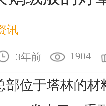
33****8874用户
资讯
38****8638用户
1904
3年前
33****9020用户
部位于塔林的材
36****9807用户