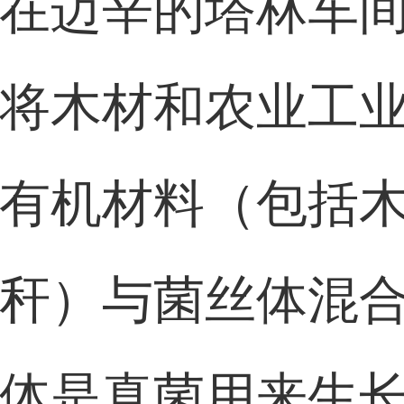
在迈辛的塔林车
将木材和农业工
有机材料（包括
秆）与菌丝体混
体是真菌用来生