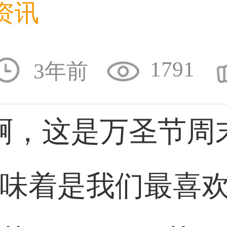
资讯
31****1475用户
1791
3年前
33****8874用户
，这是万圣节周
味着是我们最喜
38****8638用户