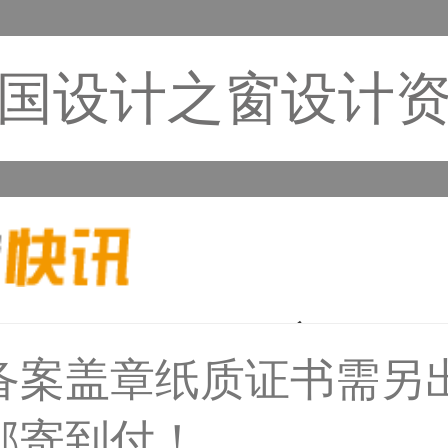
国设计之窗设计
备案盖章纸质证书需另
59****4930用户
邮寄到付！