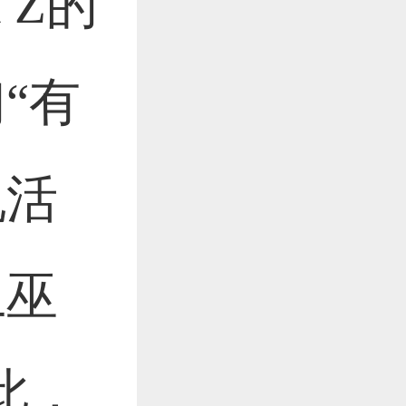
l Z的
“有
祝活
上巫
此，