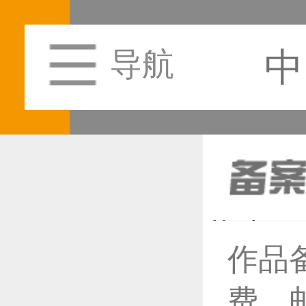
中
导航
作品
恭喜1
费，