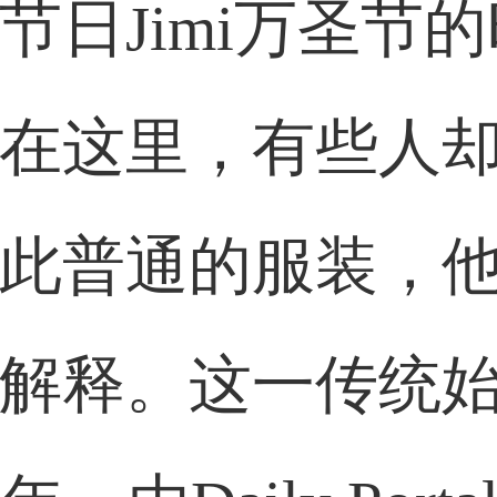
节日Jimi万圣节
33****9020用户
在这里，有些人
36****9807用户
此普通的服装，
解释。这一传统