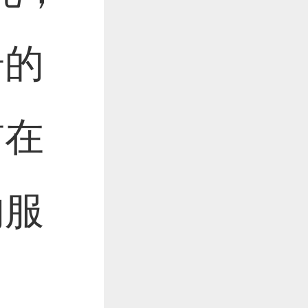
奇的
前在
的服