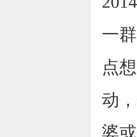
201
一群
点想
动，
婆或