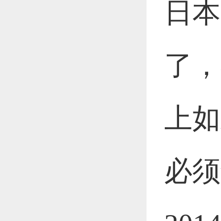
日本
恭喜1
了，
恭喜1
上如
更多
必须