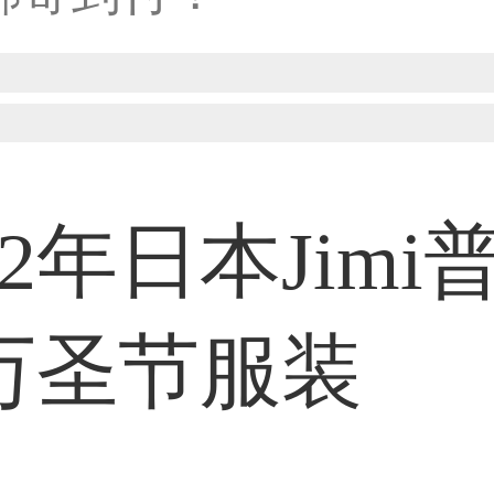
50****6483用户
31****2473用户
22年日本Jimi
59****4201用户
万圣节服装
33****6466用户