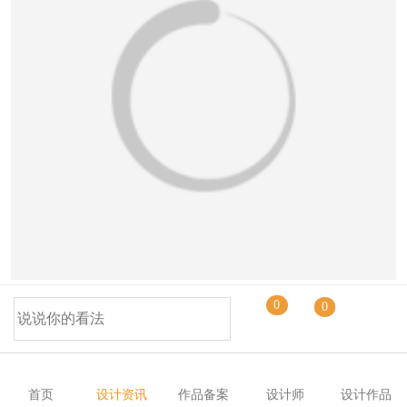
恭喜131****1475用户作品已成功备案！
无论你在世界的哪个地方，你都可能会在房子
0
0
周围看到一个塑料凳子，它被用来做不同的用途。
当然，它主要是一个座位，但有时它也被用作临时
的边桌，当你在家里工作时用来放工具，一些更大
首页
设计资讯
作品备案
设计师
设计作品
胆的人甚至把它当作一个临时梯子。无论用途如