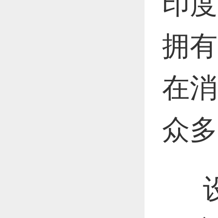
印度
恭喜1
拥有
在消
更多
众多
设