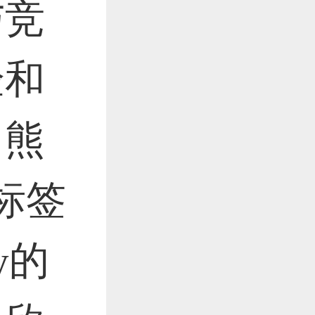
与竞
验和
。熊
标签
y的