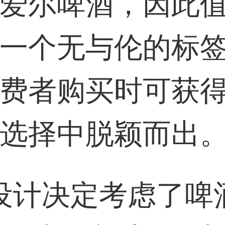
爱尔啤酒，因此
33****6466用户
一个无与伦的标
费者购买时可获
选择中脱颖而出
计决定考虑了啤