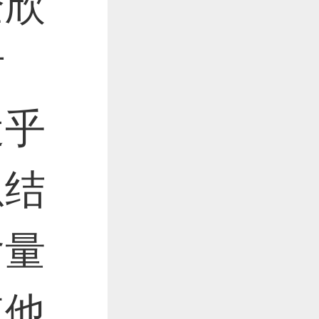
全欣
时
近乎
息结
含量
其他