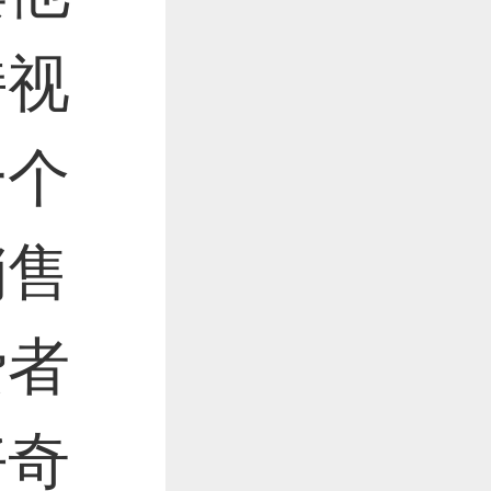
持视
一个
销售
费者
好奇