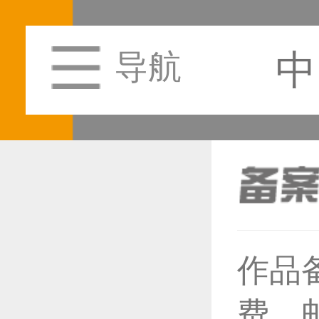
中
导航
恭喜1
作品
恭喜1
费，