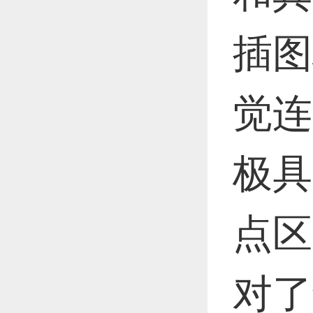
插图
觉连
极具
点区
对了