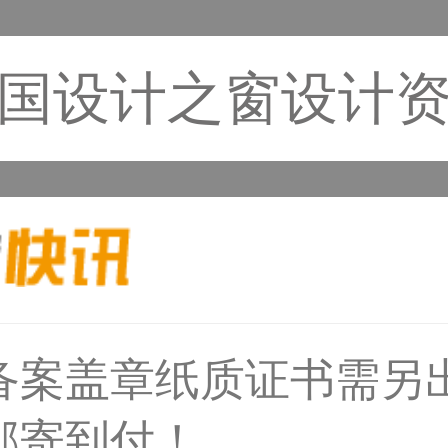
国设计之窗设计
31****1475用户
备案盖章纸质证书需另
33****8874用户
邮寄到付！