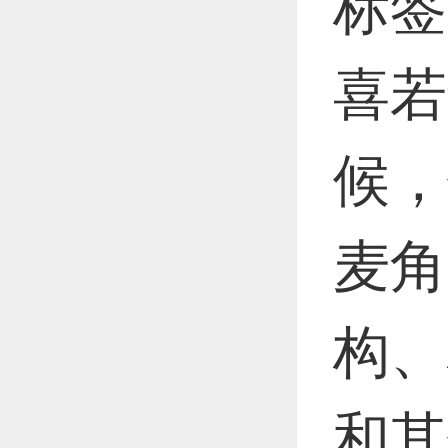
标签
喜若
候，
麦角
构、
和其