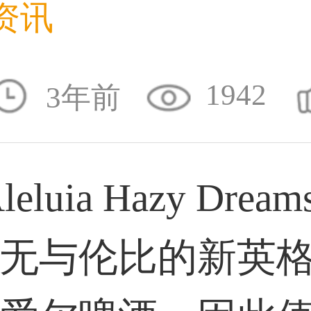
59****4930用户
资讯
1942
50****6483用户
3年前
31****2473用户
luia Hazy Drea
无与伦比的新英
59****4201用户