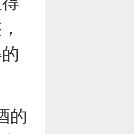
值得
作品已成功备案！
签，
得的
。
酒的