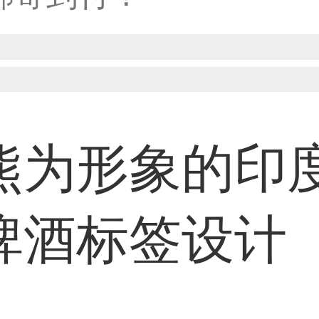
38****8638用户
33****9020用户
熊为形象的印
啤酒标签设计
36****9807用户