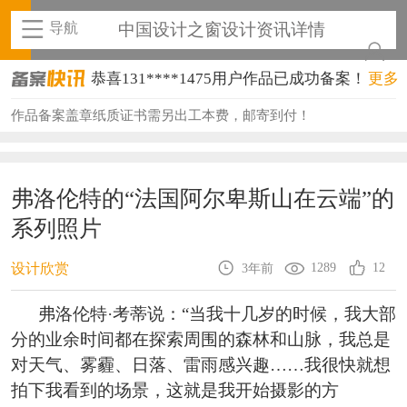
导航
中国设计之窗设计资讯详情
恭喜131****1475用户作品已成功备案！
更多
恭喜133****8874用户作品已成功备案！
作品备案盖章纸质证书需另出工本费，邮寄到付！
恭喜138****8638用户作品已成功备案！
恭喜133****9020用户作品已成功备案！
弗洛伦特的“法国阿尔卑斯山在云端”的
系列照片
恭喜136****9807用户作品已成功备案！
恭喜159****4930用户作品已成功备案！
1289
12
设计欣赏
3年前
恭喜150****6483用户作品已成功备案！
弗洛伦特·考蒂说：“当我十几岁的时候，我大部
分的业余时间都在探索周围的森林和山脉，我总是
恭喜131****2473用户作品已成功备案！
对天气、雾霾、日落、雷雨感兴趣……我很快就想
恭喜159****4201用户作品已成功备案！
拍下我看到的场景，这就是我开始摄影的方