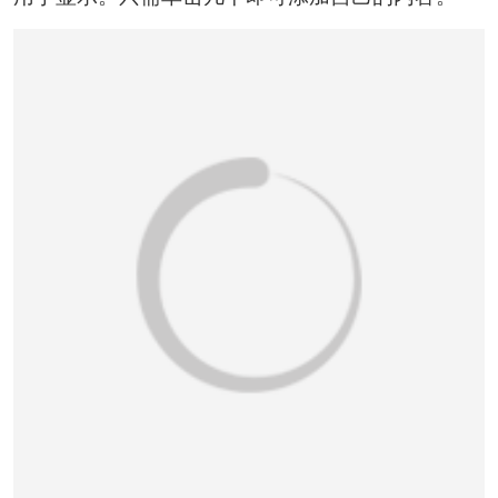
恭喜150****6483用户作品已成功备案！