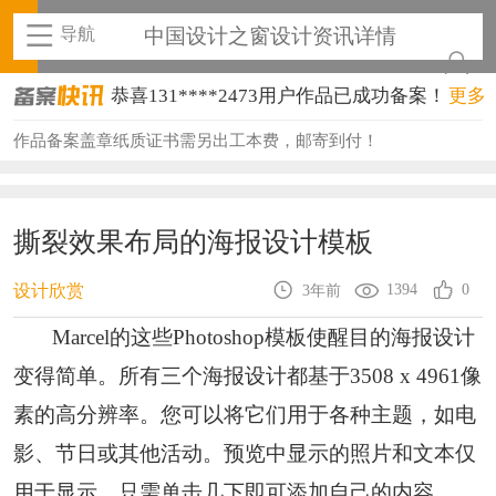
导航
中国设计之窗设计资讯详情
恭喜131****2473用户作品已成功备案！
更多
恭喜159****4201用户作品已成功备案！
作品备案盖章纸质证书需另出工本费，邮寄到付！
恭喜133****6466用户作品已成功备案！
恭喜131****1475用户作品已成功备案！
撕裂效果布局的海报设计模板
恭喜133****8874用户作品已成功备案！
1394
0
设计欣赏
3年前
恭喜138****8638用户作品已成功备案！
Marcel的这些Photoshop模板使醒目的海报设计
恭喜133****9020用户作品已成功备案！
变得简单。所有三个海报设计都基于3508 x 4961像
恭喜136****9807用户作品已成功备案！
素的高分辨率。您可以将它们用于各种主题，如电
影、节日或其他活动。预览中显示的照片和文本仅
恭喜159****4930用户作品已成功备案！
用于显示。只需单击几下即可添加自己的内容。