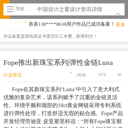
导航
中国设计之窗设计资讯详情
恭喜138****8638用户作品已成功备案！
更多
恭喜133****9020用户作品已成功备案！
作品备案盖章纸质证书需另出工本费，邮寄到付！
恭喜136****9807用户作品已成功备案！
恭喜159****4930用户作品已成功备案！
Fope推出新珠宝系列|弹性金链Luna
恭喜150****6483用户作品已成功备案！
1374
30
行业资讯
3年前
恭喜131****2473用户作品已成功备案！
Fope在其新珠宝系列‘Luna’中引入了意大利式
恭喜159****4201用户作品已成功备案！
优雅的复杂艺术，该系列赋予了沉重的金链灵活
恭喜133****6466用户作品已成功备案！
性。环绕手腕和颈部的18ct黄金网链采用专利系统
进行弹性处理，打造舒适无瑕的贴合感。Fope产品
恭喜131****1475用户作品已成功备案！
开发经理劳迪亚·皮亚塞里科说：“所有Fope珠宝都
恭喜133****8874用户作品已成功备案！