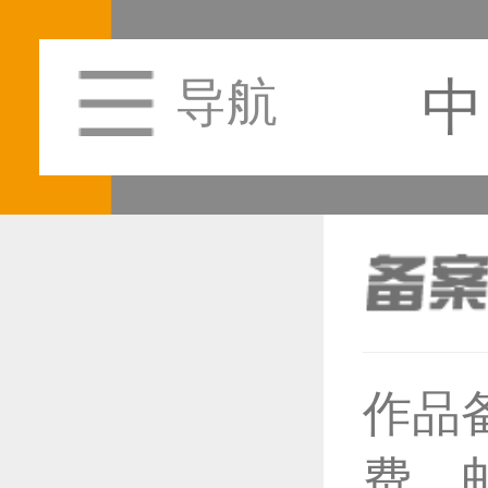
中
导航
恭喜1
作品
费，