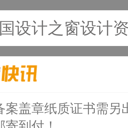
国设计之窗设计
33****8874用户
备案盖章纸质证书需另
邮寄到付！