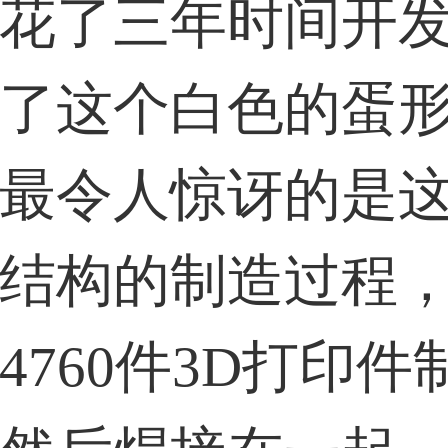
花了三年时间开
33****6466用户
了这个白色的蛋
31****1475用户
最令人惊讶的是
结构的制造过程
4760件3D打印件