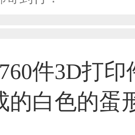
38****8638用户
33****9020用户
760件3D打印
36****9807用户
成的白色的蛋
59****4930用户