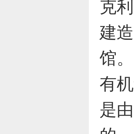
克利
恭喜1
建造
恭喜1
馆。
有机
更多
是由