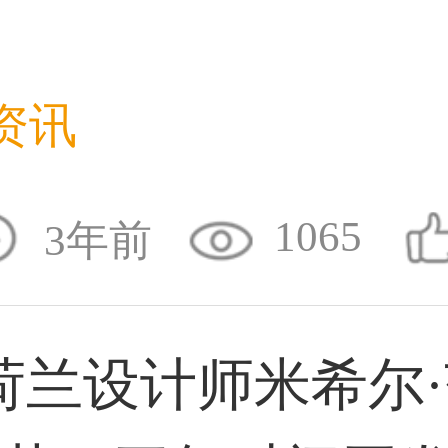
50****6483用户
资讯
31****2473用户
1065
3年前
59****4201用户
兰设计师米希尔·