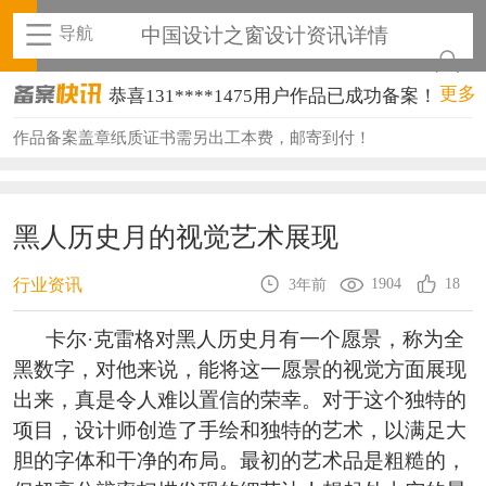
导航
中国设计之窗设计资讯详情
恭喜131****1475用户作品已成功备案！
更多
恭喜133****8874用户作品已成功备案！
作品备案盖章纸质证书需另出工本费，邮寄到付！
恭喜138****8638用户作品已成功备案！
恭喜133****9020用户作品已成功备案！
黑人历史月的视觉艺术展现
恭喜136****9807用户作品已成功备案！
1904
18
行业资讯
3年前
恭喜159****4930用户作品已成功备案！
卡尔·克雷格对黑人历史月有一个愿景，称为全
恭喜150****6483用户作品已成功备案！
黑数字，对他来说，能将这一愿景的视觉方面展现
出来，真是令人难以置信的荣幸。对于这个独特的
恭喜131****2473用户作品已成功备案！
项目，设计师创造了手绘和独特的艺术，以满足大
恭喜159****4201用户作品已成功备案！
胆的字体和干净的布局。最初的艺术品是粗糙的，