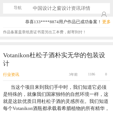
导航
中国设计之窗设计资讯详情
恭喜133****8874用户作品已成功备案！
更多
恭喜138****8638用户作品已成功备案！
作品备案盖章纸质证书需另出工本费，邮寄到付！
恭喜133****9020用户作品已成功备案！
恭喜136****9807用户作品已成功备案！
Votanikon杜松子酒朴实无华的包装设
计
恭喜159****4930用户作品已成功备案！
恭喜150****6483用户作品已成功备案！
1186
0
行业资讯
3年前
恭喜131****2473用户作品已成功备案！
当这个项目来到我们手中时，我们知道它必须
是特殊的，就像我们国家独特的自然环境一样，这
恭喜159****4201用户作品已成功备案！
就是这款优质日用杜松子酒的灵感所在。我们知道
恭喜133****6466用户作品已成功备案！
每个Votanikon酒瓶都承载着希腊植物的所有精华，