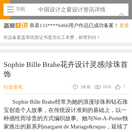
导航
中国设计之窗设计资讯详情
恭喜133****6466用户作品已成功备案！
更多
恭喜131****1475用户作品已成功备案！
作品备案盖章纸质证书需另出工本费，邮寄到付！
恭喜133****8874用户作品已成功备案！
恭喜138****8638用户作品已成功备案！
Sophie Bille Brahe花卉设计灵感|珍珠首
饰
恭喜133****9020用户作品已成功备案！
恭喜136****9807用户作品已成功备案！
1616
7
行业资讯
3年前
恭喜159****4930用户作品已成功备案！
Sophie Bille Brahe经常为她的浪漫珍珠和钻石珠
宝创造个人故事，在传统设计准则的基础上，以一
恭喜150****6483用户作品已成功备案！
种感性而珍贵的方式编织故事。她与Net-A-Porter独
恭喜131****2473用户作品已成功备案！
家推出的新系列margaret de Mariage&rsquo，延续了