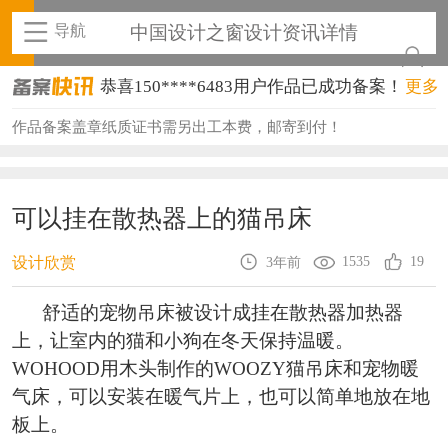
导航
中国设计之窗设计资讯详情
恭喜150****6483用户作品已成功备案！
更多
恭喜131****2473用户作品已成功备案！
作品备案盖章纸质证书需另出工本费，邮寄到付！
恭喜159****4201用户作品已成功备案！
恭喜133****6466用户作品已成功备案！
可以挂在散热器上的猫吊床
恭喜131****1475用户作品已成功备案！
1535
19
设计欣赏
3年前
恭喜133****8874用户作品已成功备案！
舒适的宠物吊床被设计成挂在散热器加热器
恭喜138****8638用户作品已成功备案！
上，让室内的猫和小狗在冬天保持温暖。
WOHOOD用木头制作的WOOZY猫吊床和宠物暖
恭喜133****9020用户作品已成功备案！
气床，可以安装在暖气片上，也可以简单地放在地
恭喜136****9807用户作品已成功备案！
板上。