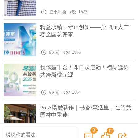
1523
13小时前
精益求精，守正创新——第18届大广
赛全国总评审
2068
9天前
执笔赢千金！即日起启动！横琴邀你
共绘新桃花源
2064
9天前
ProA璞爱新作｜书香·森活里，在诗意
园林中重建
0
0
1950
9天前