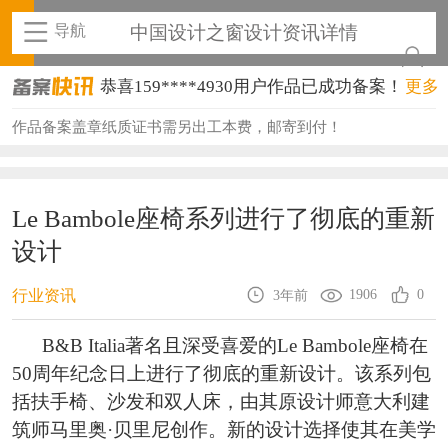
导航
中国设计之窗设计资讯详情
恭喜159****4930用户作品已成功备案！
更多
恭喜150****6483用户作品已成功备案！
作品备案盖章纸质证书需另出工本费，邮寄到付！
恭喜131****2473用户作品已成功备案！
恭喜159****4201用户作品已成功备案！
Le Bambole座椅系列进行了彻底的重新
设计
恭喜133****6466用户作品已成功备案！
恭喜131****1475用户作品已成功备案！
1906
0
行业资讯
3年前
恭喜133****8874用户作品已成功备案！
B&B Italia著名且深受喜爱的Le Bambole座椅在
50周年纪念日上进行了彻底的重新设计。该系列包
恭喜138****8638用户作品已成功备案！
括扶手椅、沙发和双人床，由其原设计师意大利建
恭喜133****9020用户作品已成功备案！
筑师马里奥·贝里尼创作。新的设计选择使其在美学