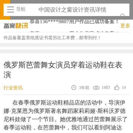
导航
中国设计之窗设计资讯详情
恭喜136****9807用户作品已成功备案！
更多
恭喜159****4930用户作品已成功备案！
作品备案盖章纸质证书需另出工本费，邮寄到付！
恭喜150****6483用户作品已成功备案！
恭喜131****2473用户作品已成功备案！
俄罗斯芭蕾舞女演员穿着运动鞋在表
恭喜159****4201用户作品已成功备案！
演
恭喜133****6466用户作品已成功备案！
1483
14
行业资讯
3年前
恭喜131****1475用户作品已成功备案！
恭喜133****8874用户作品已成功备案！
在春季俄罗斯运动鞋精品店的活动中，导演伊
娜·克莱恩为俄罗斯著名舞蹈家莉莉娅·斯科沃罗德
恭喜138****8638用户作品已成功备案！
尼科娃做了一个节目。她优雅地通过芭蕾舞展示了
恭喜133****9020用户作品已成功备案！
春季运动鞋，在芭蕾舞中，我们可以看到阿迪达