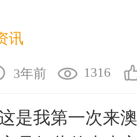
36****9807用户
资讯
59****4930用户
1316
3年前
50****6483用户
这是我第一次来