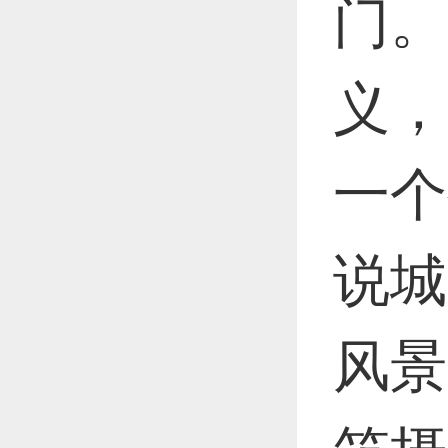
门。
恭喜1
义，
恭喜1
一个
说城
更多
风景