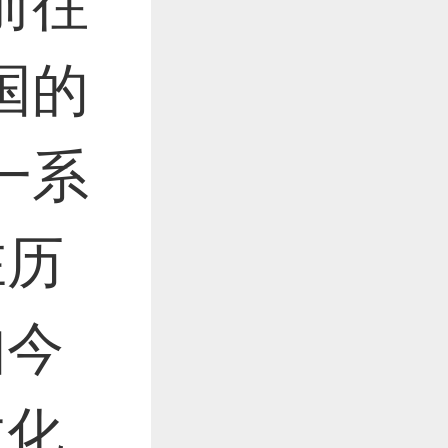
前往
国的
一系
在历
如今
文化