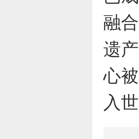
融合
遗产
心被
入