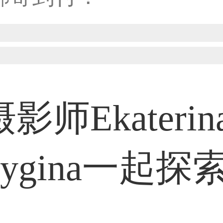
31****1475用户
33****8874用户
影师Ekaterin
38****8638用户
sygina一起探
33****9020用户