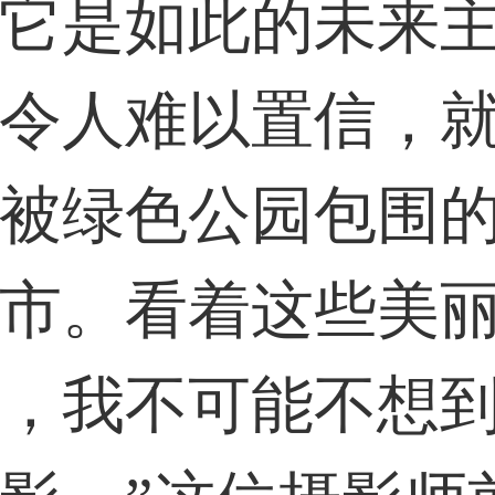
它是如此的未来
31****2473用户
令人难以置信，
59****4201用户
被绿色公园包围
市。看着这些美
，我不可能不想