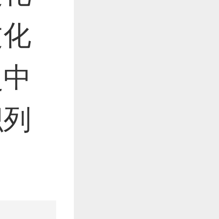
文化
史中
织列