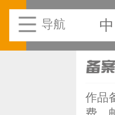
中
导航
作品
恭喜1
费，