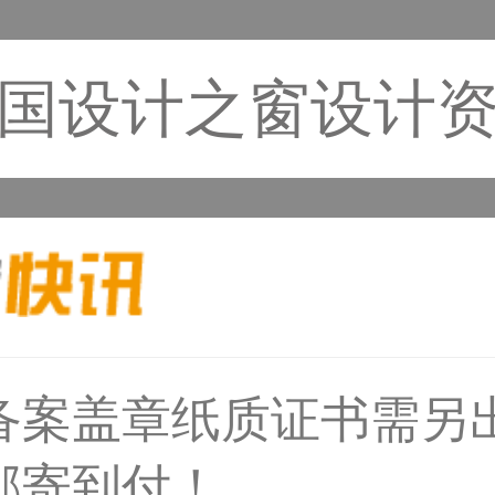
国设计之窗设计
备案盖章纸质证书需另
33****6466用户
邮寄到付！