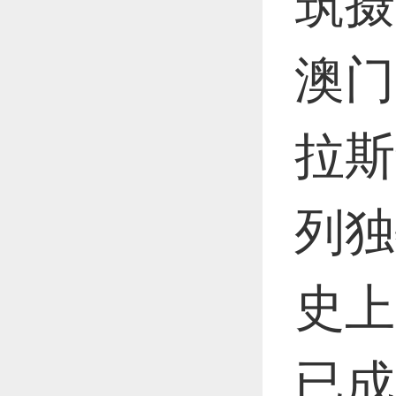
筑摄
澳门
拉斯
列独
史上
已成