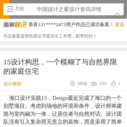
导航
中国设计之窗设计资讯详情
恭喜131****2473用户作品已成功备案！
更多
恭喜159****4201用户作品已成功备案！
作品备案盖章纸质证书需另出工本费，邮寄到付！
恭喜133****6466用户作品已成功备案！
恭喜131****1475用户作品已成功备案！
15设计构思，一个模糊了与自然界限
的家庭住宅
恭喜133****8874用户作品已成功备案！
恭喜138****8638用户作品已成功备案！
3101
1
设计教程
3年前
恭喜133****9020用户作品已成功备案！
海口设计实践15，Design最近完成了海口的一个
别墅项目。考虑到场地的环境和条件，设计师将建
恭喜136****9807用户作品已成功备案！
筑与室内融为一体，让居住者与自然对话。设计团
恭喜159****4930用户作品已成功备案！
队没有引入复杂而无意义的装饰，而是采用了简单