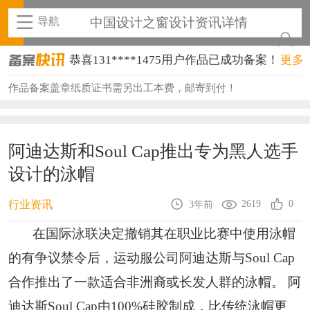
导航
中国设计之窗设计资讯详情
恭喜131****1475用户作品已成功备案！
更多
恭喜133****8874用户作品已成功备案！
作品备案盖章纸质证书需另出工本费，邮寄到付！
恭喜138****8638用户作品已成功备案！
恭喜133****9020用户作品已成功备案！
阿迪达斯和Soul Cap推出专为黑人选手
设计的泳帽
恭喜136****9807用户作品已成功备案！
恭喜159****4930用户作品已成功备案！
2619
0
行业资讯
3年前
恭喜150****6483用户作品已成功备案！
在国际泳联决定撤销其在职业比赛中使用泳帽
的有争议禁令后，运动服公司阿迪达斯与Soul Cap
恭喜131****2473用户作品已成功备案！
合作推出了一款适合非洲裔或长发人群的泳帽。 阿
恭喜159****4201用户作品已成功备案！
迪达斯Soul Cap由100%硅胶制成，比传统泳帽更