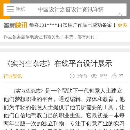
导航
中国设计之窗设计资讯详情
恭喜131****1475用户作品已成功备案！
更多
恭喜133****8874用户作品已成功备案！
作品备案盖章纸质证书需另出工本费，邮寄到付！
恭喜138****8638用户作品已成功备案！
恭喜133****9020用户作品已成功备案！
《实习生杂志》在线平台设计展示
恭喜136****9807用户作品已成功备案！
1656
27
行业资讯
3年前
恭喜159****4930用户作品已成功备案！
是一个帮助下一代创意人士建立
《实习生杂志》
恭喜150****6483用户作品已成功备案！
他们梦想职业的平台。通过编辑、媒体和教育，他
们为年轻的创意人士提供了他们所需要的工具，让
恭喜131****2473用户作品已成功备案！
他们自信地驾驭自己的职业生涯。它最初是一本每
恭喜159****4201用户作品已成功备案！
两年出版一次的独立刊物，专注于创意产业的实习