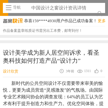
导航
中国设计之窗设计资讯详情
恭喜159****4930用户作品已成功备案！
更多
恭喜150****6483用户作品已成功备案！
作品备案盖章纸质证书需另出工本费，邮寄到付！
恭喜131****2473用户作品已成功备案！
恭喜159****4201用户作品已成功备案！
设计美学成为新人居空间诉求，看圣
奥科技如何打造产品“设计力”
恭喜133****6466用户作品已成功备案！
恭喜131****1475用户作品已成功备案！
1311
0
设计欣赏
3年前
恭喜133****8874用户作品已成功备案！
新时代的公共空间设计不仅需要带来审美的愉
悦，更要为成员营造“灵感激发”的气氛场。由国际
恭喜138****8638用户作品已成功备案！
专业艺术顾问协会的调查发现：64%的员工认为艺
恭喜133****9020用户作品已成功备案！
术有利于提升创造力和生产力。优化空间体验，提