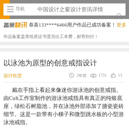
导航
中国设计之窗设计资讯详情
恭喜133****6466用户作品已成功备案！
更多
恭喜131****1475用户作品已成功备案！
作品备案盖章纸质证书需另出工本费，邮寄到付！
恭喜133****8874用户作品已成功备案！
恭喜138****8638用户作品已成功备案！
以泳池为原型的创意戒指设计
恭喜133****9020用户作品已成功备案！
1731
13
设计欣赏
3年前
恭喜136****9807用户作品已成功备案！
戴在手指上看起来像迷你游泳池的创意戒指。
恭喜159****4930用户作品已成功备案！
由Cult工作室制作的游泳池戒指具有真正的纯银底
座，绿松石树脂池，并在泳池外部添加了搪瓷瓷砖
恭喜150****6483用户作品已成功备案！
细节。这是一款带有小梯子和微型跳水板的小型游
恭喜131****2473用户作品已成功备案！
泳池戒指。