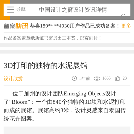
导航
中国设计之窗设计资讯详情
恭喜159****4930用户作品已成功备案！
更多
恭喜150****6483用户作品已成功备案！
作品备案盖章纸质证书需另出工本费，邮寄到付！
恭喜131****2473用户作品已成功备案！
恭喜159****4201用户作品已成功备案！
3D打印的独特的水泥展馆
恭喜133****6466用户作品已成功备案！
1865
23
设计欣赏
3年前
恭喜131****1475用户作品已成功备案！
位于加州的设计团队Emerging Objects设计
恭喜133****8874用户作品已成功备案！
了“Bloom”：一个由840个独特的3D块和水泥打印
而成的展馆。展馆高约3米，设计灵感来自泰国传
恭喜138****8638用户作品已成功备案！
统花卉图案。
恭喜133****9020用户作品已成功备案！