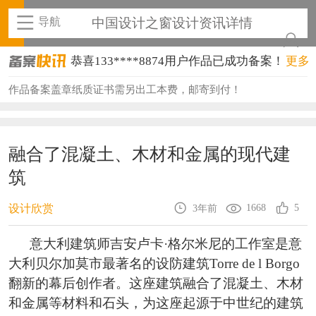
导航
中国设计之窗设计资讯详情
恭喜133****8874用户作品已成功备案！
更多
恭喜138****8638用户作品已成功备案！
作品备案盖章纸质证书需另出工本费，邮寄到付！
恭喜133****9020用户作品已成功备案！
恭喜136****9807用户作品已成功备案！
融合了混凝土、木材和金属的现代建
筑
恭喜159****4930用户作品已成功备案！
恭喜150****6483用户作品已成功备案！
1668
5
设计欣赏
3年前
恭喜131****2473用户作品已成功备案！
意大利建筑师吉安卢卡·格尔米尼的工作室是意
大利贝尔加莫市最著名的设防建筑Torre de l Borgo
恭喜159****4201用户作品已成功备案！
翻新的幕后创作者。这座建筑融合了混凝土、木材
恭喜133****6466用户作品已成功备案！
和金属等材料和石头，为这座起源于中世纪的建筑