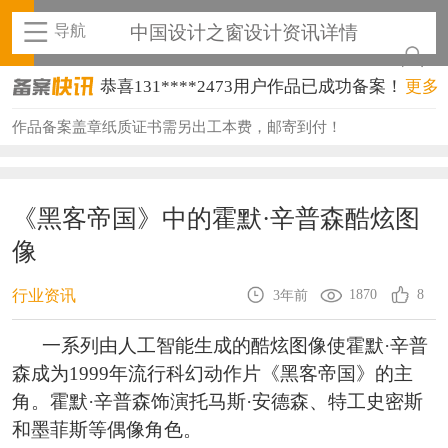
导航
中国设计之窗设计资讯详情
恭喜131****2473用户作品已成功备案！
更多
恭喜159****4201用户作品已成功备案！
作品备案盖章纸质证书需另出工本费，邮寄到付！
恭喜133****6466用户作品已成功备案！
恭喜131****1475用户作品已成功备案！
《黑客帝国》中的霍默·辛普森酷炫图
像
恭喜133****8874用户作品已成功备案！
恭喜138****8638用户作品已成功备案！
1870
8
行业资讯
3年前
恭喜133****9020用户作品已成功备案！
一系列由人工智能生成的酷炫图像使霍默·辛普
森成为1999年流行科幻动作片《黑客帝国》的主
恭喜136****9807用户作品已成功备案！
角。霍默·辛普森饰演托马斯·安德森、特工史密斯
恭喜159****4930用户作品已成功备案！
和墨菲斯等偶像角色。