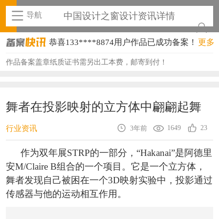
导航
中国设计之窗设计资讯详情
恭喜133****8874用户作品已成功备案！
更多
恭喜138****8638用户作品已成功备案！
作品备案盖章纸质证书需另出工本费，邮寄到付！
恭喜133****9020用户作品已成功备案！
恭喜136****9807用户作品已成功备案！
舞者在投影映射的立方体中翩翩起舞
恭喜159****4930用户作品已成功备案！
1649
23
行业资讯
3年前
恭喜150****6483用户作品已成功备案！
作为双年展STRP的一部分，“Hakanai”是阿德里
恭喜131****2473用户作品已成功备案！
安M/Claire B组合的一个项目。它是一个立方体，
舞者发现自己被困在一个3D映射实验中，投影通过
恭喜159****4201用户作品已成功备案！
传感器与他的运动相互作用。
恭喜133****6466用户作品已成功备案！